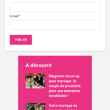
E-mail
*
A découvrir
Magicien close-up
pour mariage : la
magie de proximité
pour une animation
inoubliable !
Votre mariage en