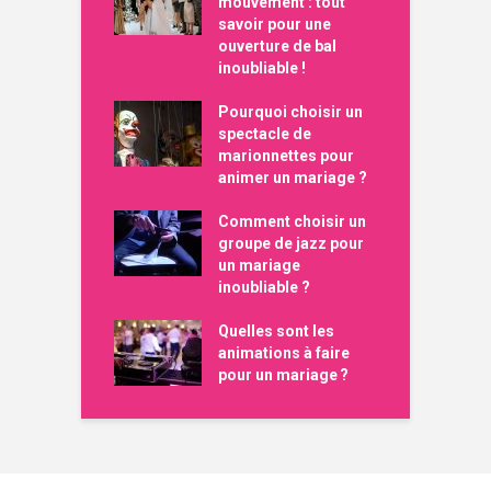
mouvement : tout
savoir pour une
ouverture de bal
inoubliable !
Pourquoi choisir un
spectacle de
marionnettes pour
animer un mariage ?
Comment choisir un
groupe de jazz pour
un mariage
inoubliable ?
Quelles sont les
animations à faire
pour un mariage ?