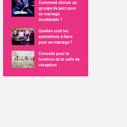
Comment choisir un
groupe de jazz pour
un mariage
inoubliable ?
Quelles sont les
animations à faire
pour un mariage ?
Conseils pour la
location de la salle de
réception