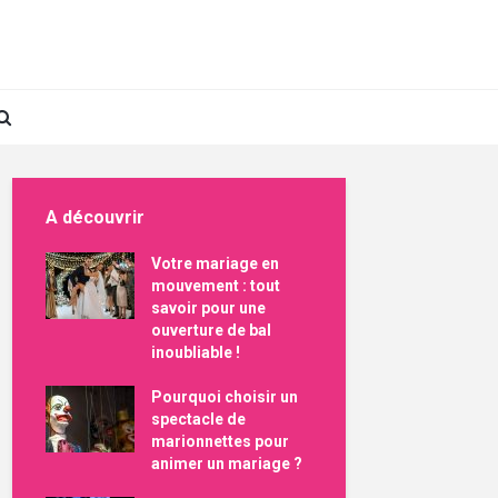
A découvrir
Votre mariage en
mouvement : tout
savoir pour une
ouverture de bal
inoubliable !
Pourquoi choisir un
spectacle de
marionnettes pour
animer un mariage ?