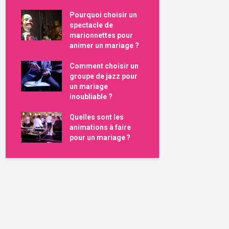
Pourquoi choisir un
spectacle de
marionnettes pour
animer un mariage ?
Comment choisir un
groupe de jazz pour
un mariage
inoubliable ?
Quelles sont les
animations à faire
pour un mariage ?