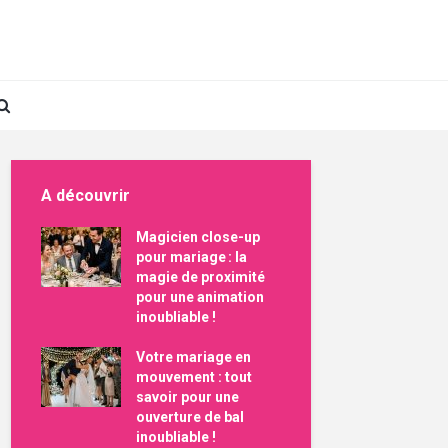
A découvrir
Magicien close-up
pour mariage : la
magie de proximité
pour une animation
inoubliable !
Votre mariage en
mouvement : tout
savoir pour une
ouverture de bal
inoubliable !